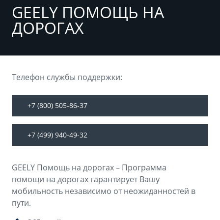
Аксессуары
Советы по эксплуатации
GEELY ПОМОЩЬ НА
ДОРОГАХ
Зарядные устройства
Спецпредложения
OKAVANGO
MONJARO
ФИНАНСЫ И УСЛУГИ
ПОДДЕРЖКА
от 3 429 990 ₽*
от 4 349 990 ₽*
Автокредит
Помощь на дорогах
Телефон службы поддержки:
Расчет КАСКО
Гарантия Geely
+7 (800) 505-86-37
PREFACE
GEELY EX5
Страхование
Сервисная книжка
от 3 079 990 ₽*
от 3 769 990 ₽*
+7 (499) 940-49-32
GEELY Лизинг
Вопросы и ответы
GEELY Помощь на дорогах – Программа
помощи на дорогах гарантирует Вашу
мобильность независимо от неожиданностей в
пути.