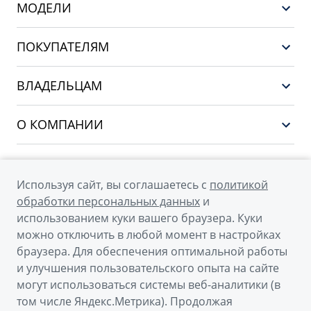
МОДЕЛИ
GEELY EX5 EM-i
ПОКУПАТЕЛЯМ
НОВЫЙ COOLRAY
Выбор и покупка
EX5
ВЛАДЕЛЬЦАМ
Финансы и услуги
PREFACE
Сервис
О КОМПАНИИ
CITYRAY
Поддержка
О бренде GEELY
ATLAS
О дилерском центре
OKAVANGO
Используя сайт, вы соглашаетесь с
политикой
Мы в соцсетях
Новости
обработки персональных данных
и
MONJARO
использованием куки вашего браузера. Куки
Наша команда
Архивные модели
можно отключить в любой момент в настройках
Правовая информация
браузера. Для обеспечения оптимальной работы
и улучшения пользовательского опыта на сайте
Контакты
© 2026
могут использоваться системы веб-аналитики (в
том числе Яндекс.Метрика). Продолжая
Официальный сайт Geely в России