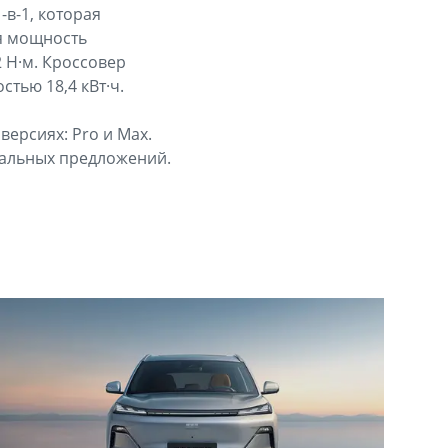
-в-1, которая
я мощность
2 Н·м. Кроссовер
тью 18,4 кВт·ч.
версиях: Pro и Max.
иальных предложений.