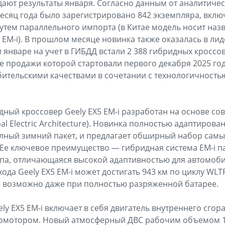
дают результаты января. Согласно данным от аналитичес
есяц года было зарегистрировано 842 экземпляра, вклю
утем параллельного импорта (в Китае модель носит наз
 7 EM-i). В прошлом месяце новинка также оказалась в ли
 январе на учет в ГИБДД встали 2 388 гибридных кроссо
 продажи которой стартовали первого декабря 2025 год
ительскими качествами в сочетании с технологичность
ный кроссовер Geely EX5 EM-i разработан на основе с
al Electric Architecture). Новинка полностью адаптирова
олный зимний пакет, и предлагает обширный набор сам
 Ее ключевое преимущество — гибридная система EM-i п
па, отличающаяся высокой адаптивностью для автомоби
да Geely EX5 EM-i может достигать 943 км по циклу WLT
 возможно даже при полностью разряженной батарее.
ly EX5 EM-i включает в себя двигатель внутреннего сго
ромотором. Новый атмосферный ДВС рабочим объемом 1