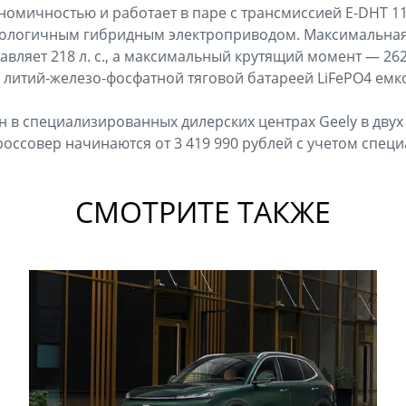
кономичностью и работает в паре с трансмиссией E-DHT 11
ологичным гибридным электроприводом. Максимальна
авляет 218 л. с., а максимальный крутящий момент — 26
литий-железо-фосфатной тяговой батареей LiFePO4 емкос
ен в специализированных дилерских центрах Geely в двух 
оссовер начинаются от 3 419 990 рублей с учетом спец
СМОТРИТЕ ТАКЖЕ