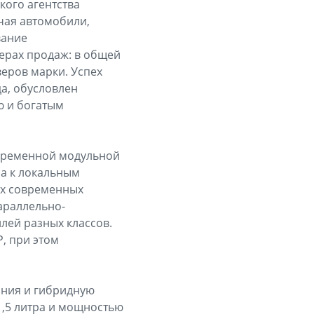
кого агентства
чая автомобили,
вание
дерах продаж: в общей
веров марки. Успех
а, обусловлен
ю и богатым
овременной модульной
на к локальным
ых современных
араллельно-
лей разных классов.
P, при этом
рания и гибридную
,5 литра и мощностью