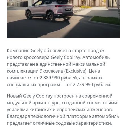
Аксессуары
Советы по эксплуатации
Зарядные устройства
Спецпредложения
OKAVANGO
MONJARO
ФИНАНСЫ И УСЛУГИ
ПОДДЕРЖКА
от 3 429 990 ₽*
от 4 349 990 ₽*
Автокредит
Помощь на дорогах
Компания Geely объявляет о старте продаж
Расчет КАСКО
Гарантия Geely
нового кроссовера Geely Coolray. Автомобиль
PREFACE
GEELY EX5
представлен в единственной максимальной
Страхование
Сервисная книжка
комплектации Эксклюзив (Exclusive). Цена
от 3 079 990 ₽*
от 3 769 990 ₽*
начинается от 2 889 990 рублей, а в рамках
GEELY Лизинг
Вопросы и ответы
специальных программ — от 2 739 990 рублей.
Новый Geely Coolray построен на современной
модульной архитектуре, созданной совместными
усилиями китайских и европейских инженеров.
Благодаря технологичной платформе автомобиль
предлагает отличные ходовые характеристики,