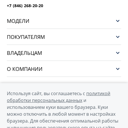
+7 (846) 268-20-20
МОДЕЛИ
GEELY EX5 ГИБРИД
ПОКУПАТЕЛЯМ
НОВЫЙ COOLRAY
Выбор и покупка
EX5
ВЛАДЕЛЬЦАМ
Финансы и услуги
PREFACE
Сервис
О КОМПАНИИ
CITYRAY
Поддержка
О бренде GEELY
ATLAS
О дилерском центре
OKAVANGO
Используя сайт, вы соглашаетесь с
политикой
Мы в соцсетях
Новости
обработки персональных данных
и
MONJARO
использованием куки вашего браузера. Куки
Наша команда
Архивные модели
можно отключить в любой момент в настройках
Правовая информация
браузера. Для обеспечения оптимальной работы
и улучшения пользовательского опыта на сайте