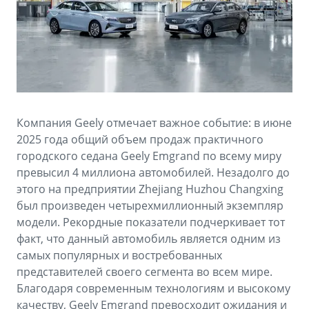
Аксессуары
Советы по эксплуатации
Зарядные устройства
Спецпредложения
OKAVANGO
MONJARO
ФИНАНСЫ И УСЛУГИ
ПОДДЕРЖКА
от 3 429 990 ₽*
от 4 349 990 ₽*
Автокредит
Помощь на дорогах
Компания Geely отмечает важное событие: в июне
Расчет КАСКО
Гарантия Geely
2025 года общий объем продаж практичного
PREFACE
GEELY EX5
городского седана Geely Emgrand по всему миру
Страхование
Сервисная книжка
превысил 4 миллиона автомобилей. Незадолго до
от 3 079 990 ₽*
от 3 769 990 ₽*
этого на предприятии Zhejiang Huzhou Changxing
GEELY Лизинг
Вопросы и ответы
был произведен четырехмиллионный экземпляр
модели. Рекордные показатели подчеркивает тот
факт, что данный автомобиль является одним из
самых популярных и востребованных
представителей своего сегмента во всем мире.
Благодаря современным технологиям и высокому
качеству, Geely Emgrand превосходит ожидания и