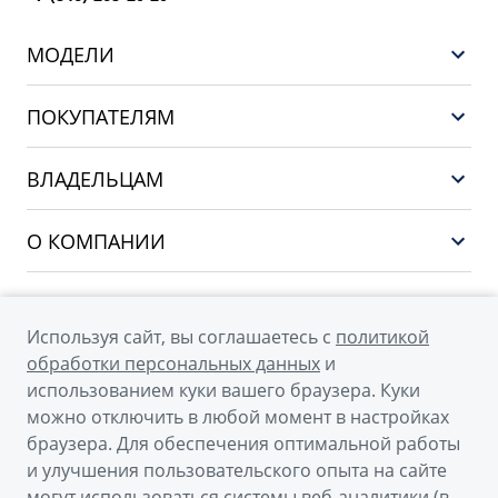
МОДЕЛИ
GEELY EX5 ГИБРИД
ПОКУПАТЕЛЯМ
НОВЫЙ COOLRAY
Выбор и покупка
EX5
ВЛАДЕЛЬЦАМ
Финансы и услуги
PREFACE
Сервис
О КОМПАНИИ
CITYRAY
Поддержка
О бренде GEELY
ATLAS
О дилерском центре
OKAVANGO
Используя сайт, вы соглашаетесь с
политикой
Мы в соцсетях
Новости
обработки персональных данных
и
MONJARO
использованием куки вашего браузера. Куки
Наша команда
Архивные модели
можно отключить в любой момент в настройках
Правовая информация
браузера. Для обеспечения оптимальной работы
и улучшения пользовательского опыта на сайте
Контакты
© 2026
могут использоваться системы веб-аналитики (в