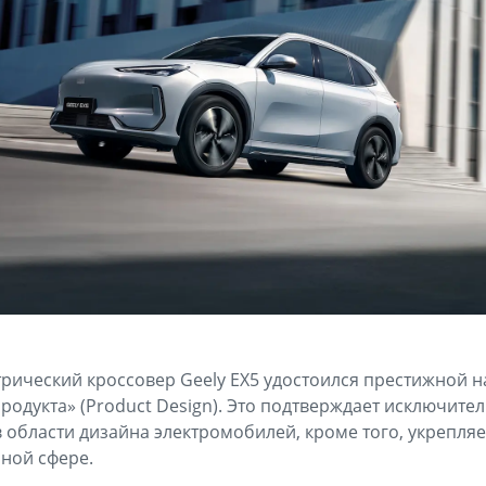
ический кроссовер Geely EX5 удостоился престижной н
продукта» (Product Design). Это подтверждает исключит
в области дизайна электромобилей, кроме того, укрепл
ной сфере.