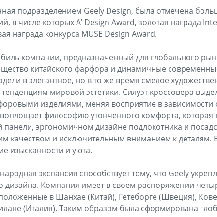
нная подразделением Geely Design, была отмечена бол
 в числе которых A’ Design Award, золотая награда Inte
вая награда конкурса MUSE Design Award.
биль компании, предназначенный для глобального рынк
ящество китайского фарфора и динамичные современные
дели в элегантное, но в то же время смелое художеств
т тенденциям мировой эстетики. Силуэт кроссовера выде
оровыми изделиями, меняя восприятие в зависимости 
 воплощает философию утонченного комфорта, которая 
 панели, эргономичном дизайне подлокотника и посадо
м качеством и исключительным вниманием к деталям. В
е изысканности и уюта.
народная экспансия способствует тому, что Geely укрепл
о дизайна. Компания имеет в своем распоряжении четы
положенные в Шанхае (Китай), Гетеборге (Швеция), Ков
илане (Италия). Таким образом была сформирована гло