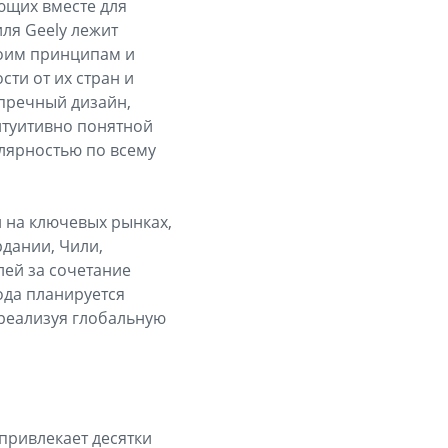
ющих вместе для
ля Geely лежит
воим принципам и
ти от их стран и
упречный дизайн,
нтуитивно понятной
лярностью по всему
 на ключевых рынках,
рдании, Чили,
ей за сочетание
года планируется
 реализуя глобальную
 привлекает десятки