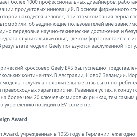
ывает более 1000 профессиональных дизайнеров, работа
ации продуктовых инноваций. В основе фирменного сти
которой находится человек, при этом компания верна с
автомобили, объединяющие пользователей вне зависимос
едино передовые научно-технические достижения и без
едлагают уникальный опыт, где комфорт сочетается с и
 результате модели Geely пользуются заслуженной попу
ический кроссовер Geely EX5 был успешно представлен
кольких континентах. В Австралии, Новой Зеландии, Ио
 модель получила положительные отзывы от потребител
 превосходных характеристик. Развивая успех, к концу 
5 на более чем 20 ключевых мировых рынках, тем самым
о укреплению позиций в EV-сегменте.
sign Award
n Award, учрежденная в 1955 году в Германии, ежегодно