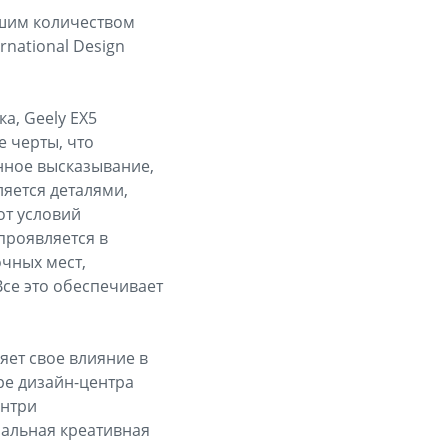
ьшим количеством
rnational Design
а, Geely EX5
 черты, что
енное высказывание,
ляется деталями,
от условий
проявляется в
чных мест,
се это обеспечивает
яет свое влияние в
ре дизайн-центра
ентри
бальная креативная