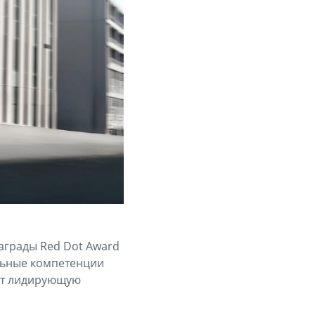
аграды Red Dot Award
ельные компетенции
яет лидирующую