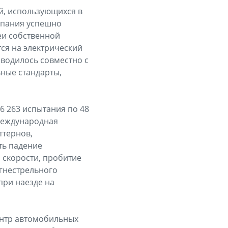
й, использующихся в
мпания успешно
еи собственной
тся на электрический
оводилось совместно с
ные стандарты,
 6 263 испытания по 48
Международная
ттернов,
ть падение
 скорости, пробитие
огнестрельного
при наезде на
центр автомобильных