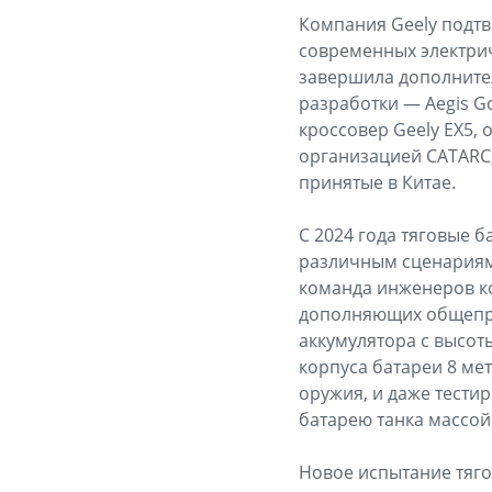
Компания Geely подтв
современных электрич
завершила дополните
разработки — Aegis Go
кроссовер Geely EX5,
организацией CATARC,
принятые в Китае.
С 2024 года тяговые б
различным сценариям
команда инженеров ко
дополняющих общепри
аккумулятора с высот
корпуса батареи 8 ме
оружия, и даже тести
батарею танка массой 
Новое испытание тяго