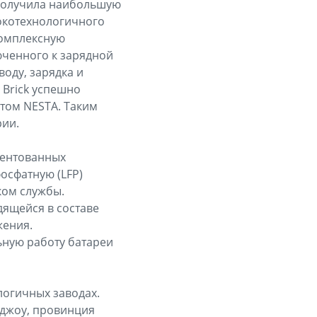
 получила наибольшую
сокотехнологичного
комплексную
юченного к зарядной
оду, зарядка и
 Brick успешно
атом NESTA. Таким
рии.
тентованных
осфатную (LFP)
ком службы.
дящейся в составе
жения.
ьную работу батареи
логичных заводах.
джоу, провинция