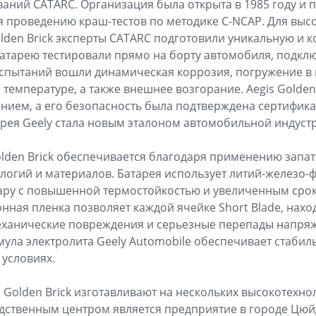
ваний CATARC. Организация была открыта в 1985 году и
я проведению краш-тестов по методике C-NCAP. Для вы
olden Brick эксперты CATARC подготовили уникальную и 
атарею тестировали прямо на борту автомобиля, подкл
испытаний вошли динамическая коррозия, погружение в в
 температуре, а также внешнее возгорание. Aegis Golden
анием, а его безопасность была подтверждена сертифик
арея Geely стала новым эталоном автомобильной индуст
olden Brick обеспечивается благодаря применению запа
огий и материалов. Батарея использует литий-железо-ф
ару с повышенной термостойкостью и увеличенным сро
нная пленка позволяет каждой ячейке Short Blade, нахо
механические повреждения и серьезные перепады напря
ула электролита Geely Automobile обеспечивает стабил
 условиях.
s Golden Brick изготавливают на нескольких высокотехно
ственным центром является предприятие в городе Цюй