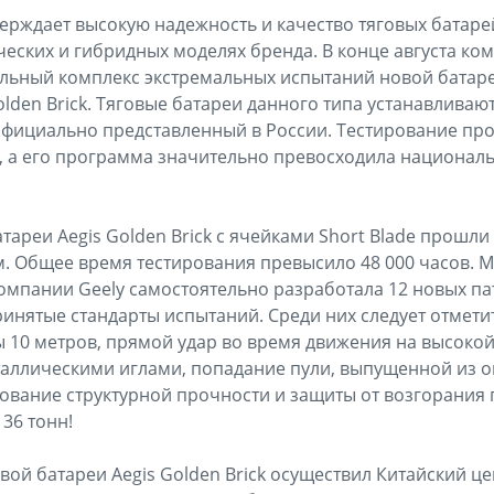
ерждает высокую надежность и качество тяговых батаре
еских и гибридных моделях бренда. В конце августа ко
льный комплекс экстремальных испытаний новой батар
lden Brick. Тяговые батареи данного типа устанавливаю
 официально представленный в России. Тестирование пр
 а его программа значительно превосходила националь
атареи Aegis Golden Brick с ячейками Short Blade прошли
. Общее время тестирования превысило 48 000 часов. 
мпании Geely самостоятельно разработала 12 новых па
нятые стандарты испытаний. Среди них следует отмети
ы 10 метров, прямой удар во время движения на высокой
таллическими иглами, попадание пули, выпущенной из 
рование структурной прочности и защиты от возгорания 
36 тонн!
вой батареи Aegis Golden Brick осуществил Китайский 