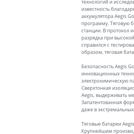
технологий и исследо
известность благодар
аккумулятора Aegis G
программу. Тяговую б
станции. В протокол 
разрядка при высокой
справился с тестиров
образом, тяговая бат
Безопасность Aegis G
инновационных технол
электрохимическую п
Сверхтонкая изоляцио
Aegis, выдерживать 
Запатентованная форм
даже в экстремальных
Тяговые батареи Aegi
Крупнейшим производ