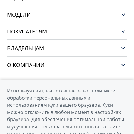
МОДЕЛИ
GEELY EX5 ГИБРИД
ПОКУПАТЕЛЯМ
НОВЫЙ COOLRAY
Выбор и покупка
EX5
ВЛАДЕЛЬЦАМ
Финансы и услуги
PREFACE
Сервис
О КОМПАНИИ
CITYRAY
Поддержка
О бренде GEELY
ATLAS
О дилерском центре
OKAVANGO
Используя сайт, вы соглашаетесь с
политикой
Мы в соцсетях
Новости
обработки персональных данных
и
MONJARO
использованием куки вашего браузера. Куки
Наша команда
Архивные модели
можно отключить в любой момент в настройках
Правовая информация
браузера. Для обеспечения оптимальной работы
и улучшения пользовательского опыта на сайте
Контакты
© 2026
могут использоваться системы веб-аналитики (в