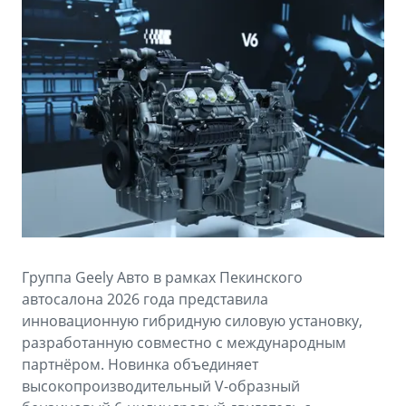
Аксессуары
Советы по эксплуатации
Зарядные устройства
Спецпредложения
OKAVANGO
MONJARO
ФИНАНСЫ И УСЛУГИ
ПОДДЕРЖКА
от 3 429 990 ₽*
от 4 349 990 ₽*
Автокредит
Помощь на дорогах
Расчет КАСКО
Гарантия Geely
PREFACE
GEELY EX5
Страхование
Сервисная книжка
от 3 079 990 ₽*
от 3 769 990 ₽*
GEELY Лизинг
Вопросы и ответы
Группа Geely Авто в рамках Пекинского
автосалона 2026 года представила
инновационную гибридную силовую установку,
разработанную совместно с международным
партнёром. Новинка объединяет
высокопроизводительный V-образный